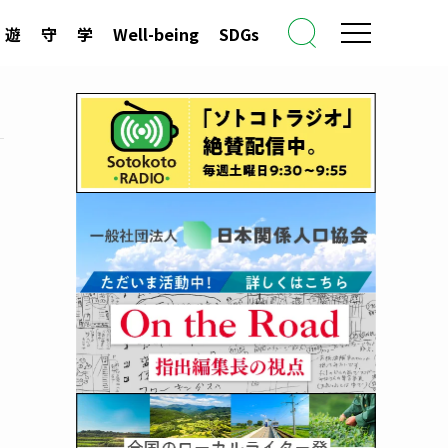
遊
守
学
Well-being
SDGs