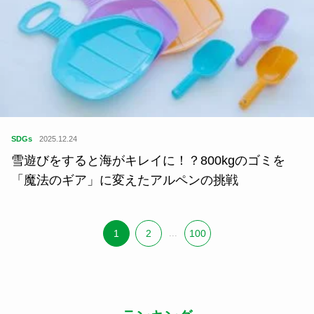
SDGs
2025.12.24
雪遊びをすると海がキレイに！？800kgのゴミを
「魔法のギア」に変えたアルペンの挑戦
1
2
...
100