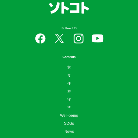
Follow US
Contents
衣
食
住
遊
守
学
Well-being
SDGs
News