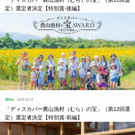
「ディスカバー農山漁村（むら）の宝」（第12回選
定）選定者決定【特別賞-後編】
SDGs
2026.03.13
「ディスカバー農山漁村（むら）の宝」（第12回選
定）選定者決定【特別賞‐前編】